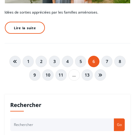
Idées de sorties appréciées par les familles amiénoises.
Lire la suite
Pagination
1
2
3
4
5
6
7
8
des
9
10
11
…
13
publications
Rechercher
Go