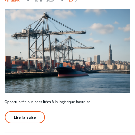
Par did4x
avril 1, 2026
0
Opportunités business liées à la logistique havraise.
Lire la suite